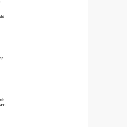
n
uld
,
ige
ærk
værs