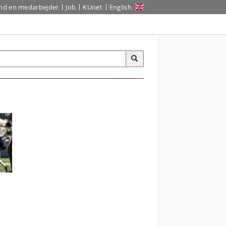
ind en medarbejder
Job
KUnet
English