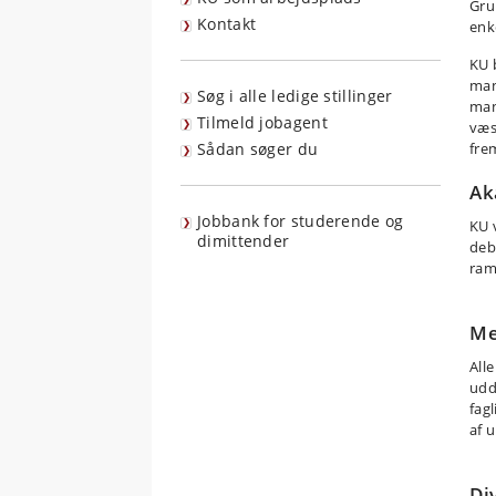
Gru
Kontakt
enk
KU 
man
Søg i alle ledige stillinger
man
Tilmeld jobagent
væs
fre
Sådan søger du
Ak
Jobbank for studerende og
KU 
dimittender
deba
ram
Me
All
udd
fag
af u
Di