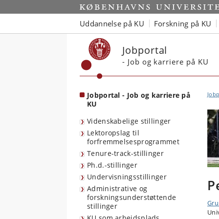
Start
Uddannelse på KU
Forskning på KU
Jobportal
- Job og karriere på KU
Jobportal - Job og karriere på
Jobp
KU
Videnskabelige stillinger
Lektoropslag til
forfremmelsesprogrammet
Tenure-track-stillinger
Ph.d.-stillinger
Undervisningsstillinger
P
Administrative og
forskningsunderstøttende
Gru
stillinger
Uni
KU som arbejdsplads