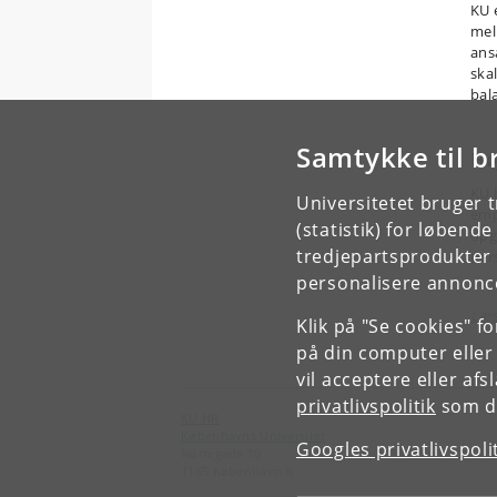
KU 
mel
ans
skal
bal
Samtykke til b
Hø
KU 
Universitetet bruger 
emp
(statistik) for løbend
opg
tredjepartsprodukter t
per
personalisere annonce
Læs
Klik på "Se cookies" f
på din computer eller
vil acceptere eller af
privatlivspolitik
som du
KU HR
Københavns Universitet
Googles privatlivspoli
Nørregade 10
1165 København K