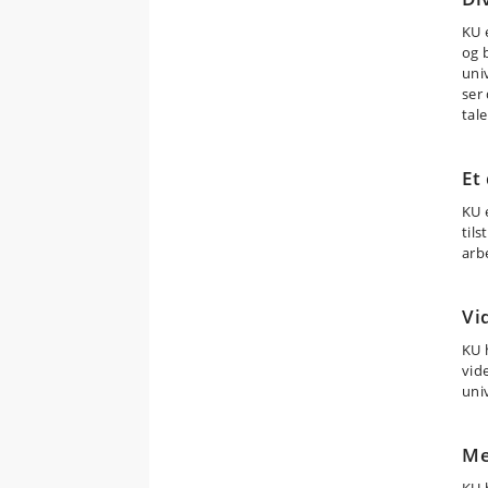
KU 
og b
univ
ser 
tal
Et
KU 
tils
arb
Vi
KU 
vide
uni
Me
KU 