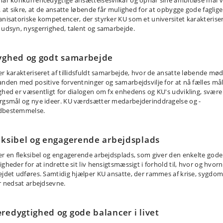
a. at sikre, at de ansatte løbende får mulighed for at opbygge gode faglig
anisatoriske kompetencer, der styrker KU som et universitet karakterise
 udsyn, nysgerrighed, talent og samarbejde.
yghed og godt samarbejde
er karakteriseret af tillidsfuldt samarbejde, hvor de ansatte løbende mø
anden med positive forventninger og samarbejdsvilje for at nå fælles mål
ghed er væsentligt for dialogen om fx enhedens og KU's udvikling, svære
rgsmål og nye ideer. KU værdsætter medarbejderinddragelse og -
bestemmelse.
eksibel og engagerende arbejdsplads
er en fleksibel og engagerende arbejdsplads, som giver den enkelte gode
gheder for at indrette sit liv hensigtsmæssigt i forhold til, hvor og hvor
ejdet udføres. Samtidig hjælper KU ansatte, der rammes af krise, sygdo
er nedsat arbejdsevne.
redygtighed og gode balancer i livet