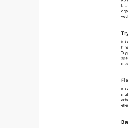
bl.
org
ved
Tr
KU 
hin
Try
spø
med
Fl
KU 
muli
arb
ell
Bæ