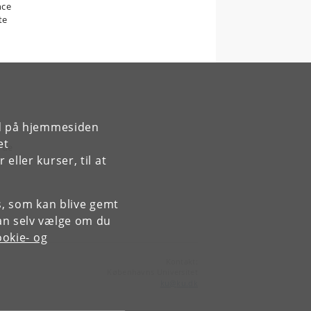
nce
te
rd på hjemmesiden
et
 de
ller kurser, til at
es, som kan blive gemt
an selv vælge om du
okie- og
Kontakt:
Københavns Universitet
ku
@
ku
.
dk