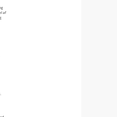
ng
l af
g
m
.
ved