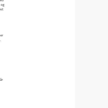
e og
ret
der
.
når
m