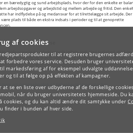
er en bæredygtig og sund arbejdsplads, hvor der for den enkelte er bala
lem arbejdsopgaver og arbejdstid og mellem arbejde og fritid. Den enkel
atte har indflydelse på og medansvar for at tilrettelægge sit arbejde. Der
 være plads til både en ekstra indsats i perioder og til at genoprette
ancen.
rug af cookies
jt kvalificeret ledelse
har professionelle og veluddannede ledere, som med faglighed, mod og
tredjepartsprodukter til at registrere brugernes adfæ
ati sætter retning og skaber udvikling og sammenhæng på tværs af
e at forbedre vores service. Desuden bruger universitet
aver og organisering, og som er med til at virkeliggøre ambitionerne bag
il markedsføring af for eksempel udvalgte uddannelser e
sonalepolitiske grundprincipper.
r og til at følge op på effekten af kampagner.
 mere om personalepolitik på Københavns Universitet her.
or at se en liste over udbyderne af de forskellige cooki
 mobil, når du bruger universitetets hjemmeside. Du k
slå cookies, og du kan altid ændre dit samtykke under
Co
 finder i bunden af hver side.
tik