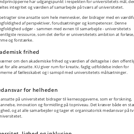
ndprincipperne har udgangspunkt i respekten for universitetets mål, de
eltes integritet og værdien af samarbejde på tværs af universitetet.
betragter sine ansatte som hele mennesker, der bidrager med en værdif
gfoldighed af perspektiver, forudsætninger og kompetencer. Denne
gfoldighed udgør - sammen med evnen til samarbejde - universitetets
entligste ressource, som det derfor er universitetets ambition at forløse
mme og forstærke.
ademisk frihed
værner om den akademiske frihed og værdien af deltagelse i den offentl
t for alle ansatte. KU giver rum for kreativ, faglig udfoldelse inden for
merne af fællesskabet og i samspil med universitetets målsætninger.
dansvar for helheden
e ansatte på universitetet bidrager til kerneopgaverne, som er forskning,
annelse, innovation og formidling på topniveau. Det kræver både en st
lighed, og at alle samarbejder og tager et organisatorisk medansvar på t
niversitetet.
versitet, lighed og inklusion