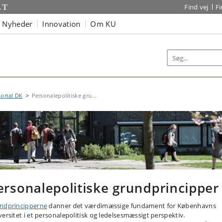
Find vej
F
Nyheder
Innovation
Om KU
ortal DK
Personalepolitiske gru...
ersonalepolitiske grundprincipper
ndprincipperne
danner det værdimæssige fundament for Københavns
versitet i et personalepolitisk og ledelsesmæssigt perspektiv.