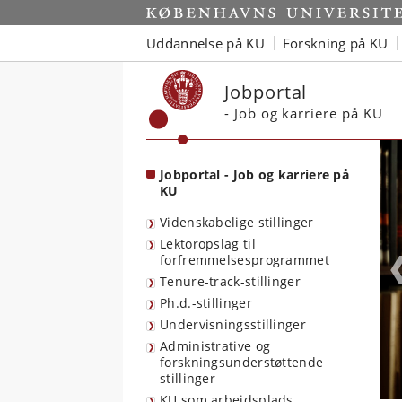
Start
Uddannelse på KU
Forskning på KU
Jobportal
- Job og karriere på KU
Jobportal - Job og karriere på
KU
Videnskabelige stillinger
Lektoropslag til
forfremmelsesprogrammet
Tenure-track-stillinger
Ph.d.-stillinger
Undervisningsstillinger
Administrative og
forskningsunderstøttende
stillinger
KU som arbejdsplads