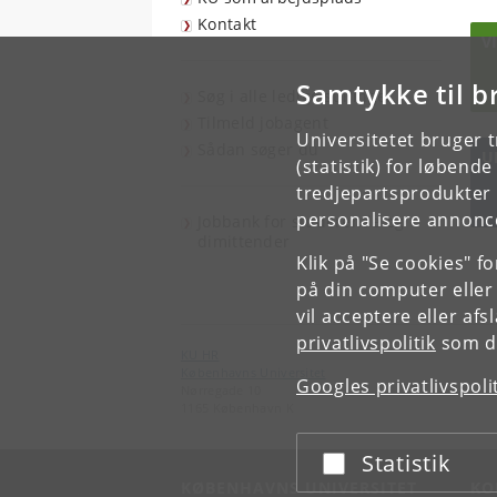
Kontakt
V
Samtykke til b
Søg i alle ledige stillinger
Tilmeld jobagent
Universitetet bruger 
Sådan søger du
U
(statistik) for løbend
tredjepartsprodukter t
personalisere annonce
Jobbank for studerende og
dimittender
Klik på "Se cookies" f
på din computer eller
vil acceptere eller af
privatlivspolitik
som du
KU HR
Københavns Universitet
Googles privatlivspoli
Nørregade 10
1165 København K
Statistik
Acceptér eller afslå
KØBENHAVNS UNIVERSITET
KO