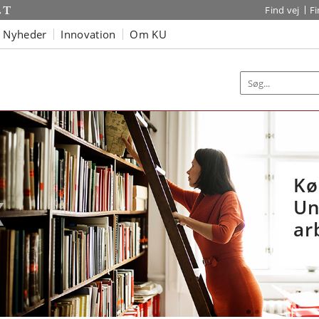
Find vej
F
Nyheder
Innovation
Om KU
Vil du være med til
Kø
at udvikle
Un
fremtidens
ar
landbrug?