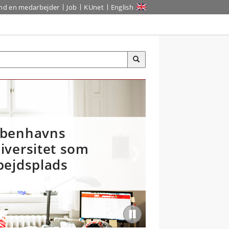
ind en medarbejder
Job
KUnet
English
benhavns
iversitet som
bejdsplads