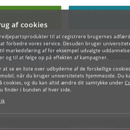
IDENSKABELIGE STILLINGER
TENURE-TRACK-STILLINGER
rug af cookies
tredjepartsprodukter til at registrere brugernes adfæ
NDERVISNINGSSTILLINGER
ADMINISTRATIVE OG
e at forbedre vores service. Desuden bruger universitet
FORSKNINGSSTØTTENDE
il markedsføring af for eksempel udvalgte uddannelser e
STILLINGER
r og til at følge op på effekten af kampagner.
or at se en liste over udbyderne af de forskellige cooki
 mobil, når du bruger universitetets hjemmeside. Du k
slå cookies, og du kan altid ændre dit samtykke under
Co
 finder i bunden af hver side.
tik
NTAKT
FOR STUDERENDE OG