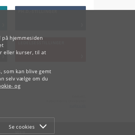
PH.D.-STILLINGER
rd på hjemmesiden
LEDELSESSTILLINGER
et
ller kurser, til at
es, som kan blive gemt
an selv vælge om du
okie- og
Kontakt:
Københavns Universitet
ku
@
ku
.
dk
Se cookies
WEB