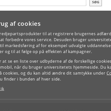
SØG
rug af cookies
tredjepartsprodukter til at registrere brugernes adfæ
e at forbedre vores service. Desuden bruger universitet
il markedsføring af for eksempel udvalgte uddannelser e
r og til at følge op på effekten af kampagner.
or at se en liste over udbyderne af de forskellige cooki
 mobil, når du bruger universitetets hjemmeside. Du k
slå cookies, og du kan altid ændre dit samtykke under
Co
 finder i bunden af hver side.
tik