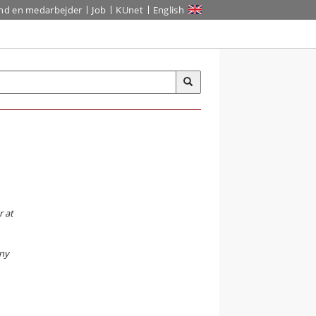
ind en medarbejder
Job
KUnet
English
r at
 ny