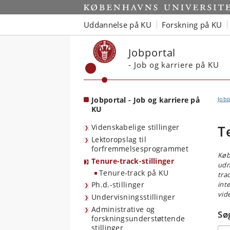
Start
Uddannelse på KU
Forskning på KU
Jobportal
- Job og karriere på KU
Jobportal - Job og karriere på
Jobp
KU
Videnskabelige stillinger
T
Lektoropslag til
forfremmelsesprogrammet
Køb
Tenure-track-stillinger
udny
Tenure-track på KU
tra
Ph.d.-stillinger
int
vid
Undervisningsstillinger
Administrative og
Søg
forskningsunderstøttende
stillinger
Søg