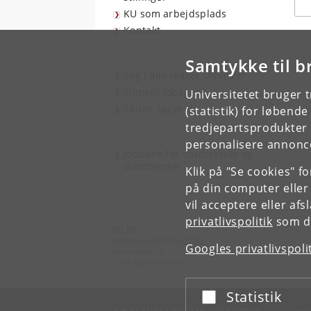
KU som arbejdsplads
Kontakt
Samtykke til b
Søg i alle ledige stillinger
Tilmeld jobagent
Universitetet bruger 
Sådan søger du
(statistik) for løbend
tredjepartsprodukter t
personalisere annonce
Jobbank for studerende og
dimittender
Klik på "Se cookies" f
på din computer eller
vil acceptere eller af
privatlivspolitik
som du
KU HR
Københavns Universitet
Googles privatlivspoli
Nørregade 10
1165 København K
Statistik
Acceptér eller afslå