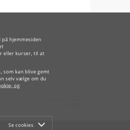
rd på hjemmesiden
et
ller kurser, til at
es, som kan blive gemt
an selv vælge om du
okie- og
Kontakt:
Københavns Universitet
ku
@
ku
.
dk
Se cookies