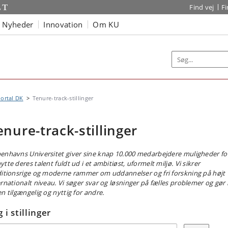
Find vej
F
Nyheder
Innovation
Om KU
ortal DK
Tenure-track-stillinger
enure-track-stillinger
enhavns Universitet giver sine knap 10.000 medarbejdere muligheder fo
tte deres talent fuldt ud i et ambitiøst, uformelt miljø. Vi sikrer
ditionsrige og moderne rammer om uddannelser og fri forskning på højt
ernationalt niveau. Vi søger svar og løsninger på fælles problemer og gør
en tilgængelig og nyttig for andre.
 i stillinger