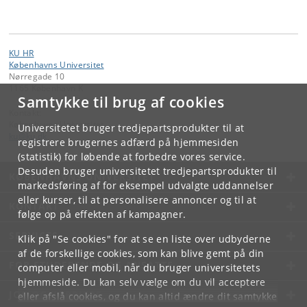
KU HR
Københavns Universitet
Nørregade 10
1165 København K
Samtykke til brug af cookies
Kontakt:
Københavns Universitet
Universitetet bruger tredjepartsprodukter til at
ku
@
ku
.
dk
registrere brugernes adfærd på hjemmesiden
(statistik) for løbende at forbedre vores service.
Desuden bruger universitetet tredjepartsprodukter til
KØBENHAVNS UNIVERSITET
markedsføring af for eksempel udvalgte uddannelser
eller kurser, til at personalisere annoncer og til at
KONTAKT
følge op på effekten af kampagner.
SERVICES
Klik på "Se cookies" for at se en liste over udbyderne
af de forskellige cookies, som kan blive gemt på din
FOR STUDERENDE OG ANSATTE
computer eller mobil, når du bruger universitetets
hjemmeside. Du kan selv vælge om du vil acceptere
JOB OG KARRIERE
eller afslå cookies, og du kan altid ændre dit samtykke