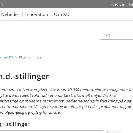
Find vej
F
Nyheder
Innovation
Om KU
ortal DK
Ph.d.-stillinger
.d.-stillinger
enhavns Universitet giver sine knap 10.000 medarbejdere muligheder fo
tte deres talent fuldt ud i et ambitiøst, uformelt miljø. Vi sikrer
ditionsrige og moderne rammer om uddannelser og fri forskning på højt
ernationalt niveau. Vi søger svar og løsninger på fælles problemer og gør
en tilgængelig og nyttig for andre.
 i stillinger