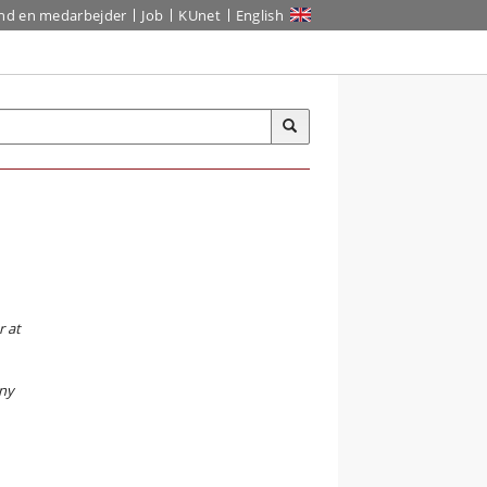
ind en medarbejder
Job
KUnet
English
r at
 ny