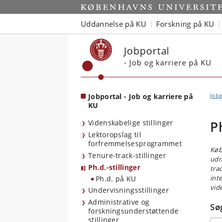
Start
Uddannelse på KU
Forskning på KU
Jobportal
- Job og karriere på KU
Jobportal - Job og karriere på
Jobp
KU
Videnskabelige stillinger
Ph
Lektoropslag til
forfremmelsesprogrammet
Køb
Tenure-track-stillinger
udny
Ph.d.-stillinger
tra
int
Ph.d. på KU
vid
Undervisningsstillinger
Administrative og
Søg
forskningsunderstøttende
stillinger
Søg