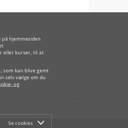
rd på hjemmesiden
et
ller kurser, til at
es, som kan blive gemt
an selv vælge om du
okie- og
Kontakt:
Københavns Universitet
ku
@
ku
.
dk
Se cookies