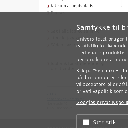
KU som arbejdsplads
Kontakt
Samtykke til b
Søg i alle ledige stillinger
Tilmeld jobagent
Universitetet bruger 
Sådan søger du
(statistik) for løbend
tredjepartsprodukter t
personalisere annonce
Jobbank for studerende og
dimittender
Klik på "Se cookies" f
på din computer eller
vil acceptere eller af
privatlivspolitik
som du
KU HR
Københavns Universitet
Googles privatlivspoli
Nørregade 10
1165 København K
Statistik
Acceptér eller afslå