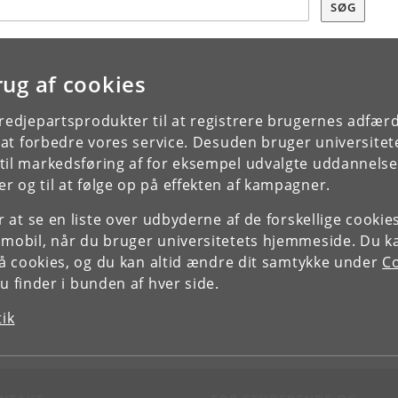
SØG
rug af cookies
tredjepartsprodukter til at registrere brugernes adfæ
e at forbedre vores service. Desuden bruger universitet
il markedsføring af for eksempel udvalgte uddannelser e
r og til at følge op på effekten af kampagner.
or at se en liste over udbyderne af de forskellige cooki
 mobil, når du bruger universitetets hjemmeside. Du k
slå cookies, og du kan altid ændre dit samtykke under
Co
 finder i bunden af hver side.
tik