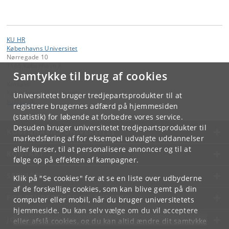
KU HR
Københavns Universitet
Nørregade 10
1165 København K
Samtykke til brug af cookies
Kontakt:
Københavns Universitet
Universitetet bruger tredjepartsprodukter til at
ku
@
ku
.
dk
registrere brugernes adfærd på hjemmesiden
(statistik) for løbende at forbedre vores service.
Desuden bruger universitetet tredjepartsprodukter til
KØBENHAVNS UNIVERSITET
markedsføring af for eksempel udvalgte uddannelser
eller kurser, til at personalisere annoncer og til at
KONTAKT
følge op på effekten af kampagner.
SERVICES
Klik på "Se cookies" for at se en liste over udbyderne
af de forskellige cookies, som kan blive gemt på din
FOR STUDERENDE OG ANSATTE
computer eller mobil, når du bruger universitetets
hjemmeside. Du kan selv vælge om du vil acceptere
JOB OG KARRIERE
eller afslå cookies, og du kan altid ændre dit samtykke