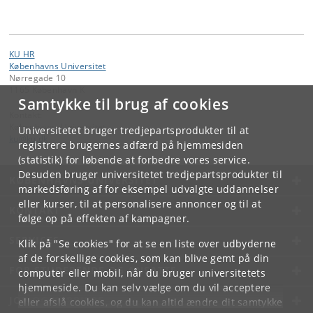
KU HR
Københavns Universitet
Nørregade 10
1165 København K
Samtykke til brug af cookies
Kontakt:
Københavns Universitet
Universitetet bruger tredjepartsprodukter til at
ku
@
ku
.
dk
registrere brugernes adfærd på hjemmesiden
(statistik) for løbende at forbedre vores service.
Desuden bruger universitetet tredjepartsprodukter til
KØBENHAVNS UNIVERSITET
markedsføring af for eksempel udvalgte uddannelser
eller kurser, til at personalisere annoncer og til at
KONTAKT
følge op på effekten af kampagner.
SERVICES
Klik på "Se cookies" for at se en liste over udbyderne
af de forskellige cookies, som kan blive gemt på din
FOR STUDERENDE OG ANSATTE
computer eller mobil, når du bruger universitetets
hjemmeside. Du kan selv vælge om du vil acceptere
JOB OG KARRIERE
eller afslå cookies, og du kan altid ændre dit samtykke